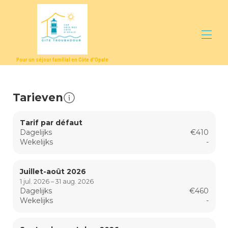
Pour un séjour familial en Côte d'Opale
Vakantiehuis
Activiteiten
Tarieven
Bescrhijving
Locatie
Tarif par défaut
Fotogalerij
Dagelijks
€410
Prijzen
Wekelijks
-
Beschikbaarheid
Kennisgeving
Contact
Juillet-août 2026
1 jul. 2026 – 31 aug. 2026
Dagelijks
€460
Wekelijks
-