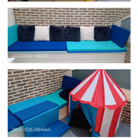
20241014 145207
20241026 084544