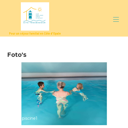
Pour un séjour familial en Côte d'Opale
Vakantiehuis
Activiteiten
Foto's
Bescrhijving
Locatie
Fotogalerij
Prijzen
Beschikbaarheid
Kennisgeving
Contact
2026 piscine1