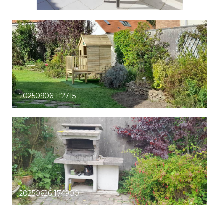
20250906 112715
20250626 174900