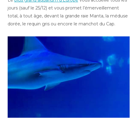
Le
plus grand aquarium d’Europe
vous accueille tous les
jours (sauf le 25/12) et vous promet l’émerveillement
total, à tout âge, devant la grande raie Manta, la méduse
dorée, le requin gris ou encore le manchot du Cap.