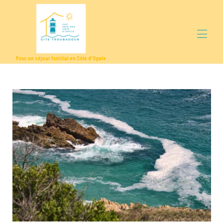
Pour un séjour familial en Côte d'Opale
Home
Discover the region
Description - Equipment
Location
Photo gallery
Prices
Availability
Notice
Contact